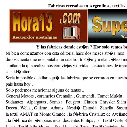
Fabricas cerradas en Argentina , textiles
Y las fabricas donde est�n ? Hoy solo vemos ba
Ni bien comenzamos con esta editorial hace dos meses atr�s nos
dimos cuenta que nos pintaba un cuadro trist�n y melanc�lico m
similar a la que realizamos con viejas y olvidadas estaciones de trene
casi id�ntico
Seria imposible detallar aqu� las fabricas que se cerraron en nuestr
pais hasta hoy .
Solo podemos mencionar alguna de tantas ..
General Motors , caramelos Cremalin , Gurmendi , Tamet MuMu ,
Sudamtex , Alpargatas , Somisa , Peugeot , Citroen Chrysler, Siam 
Decca , Wella , Gillette , Adams , Nestl� Estrada , Zanella , Sasetr
la textil AMAT en Monte Grande , la f�brica Cristalux de Avellan
, la f�brica de l�mparas incandescentes Philips , la Textil Oeste 
Justo , Textil Alfa Moron , Textil Italar V. Tesei Textil Castelar , la