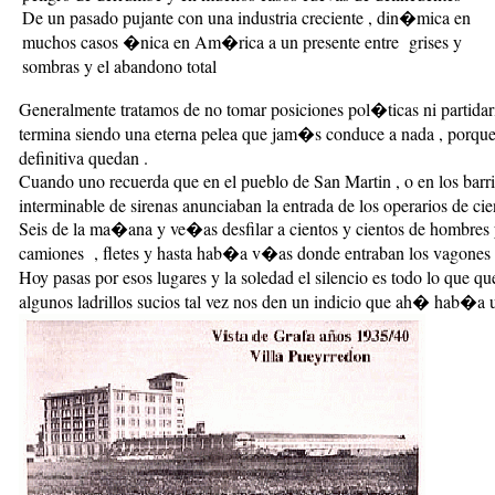
De un pasado pujante con una industria creciente , din�mica en
muchos casos �nica en Am�rica a un presente entre grises y
sombras y el abandono total
Generalmente tratamos de no tomar posiciones pol�ticas ni partida
termina siendo una eterna pelea que jam�s conduce a nada , porque 
definitiva quedan .
Cuando uno recuerda que en el pueblo de San Martin , o en los barr
interminable de sirenas anunciaban la entrada de los operarios de cie
Seis de la ma�ana y ve�as desfilar a cientos y cientos de hombres y
camiones , fletes y hasta hab�a v�as donde entraban los vagones 
Hoy pasas por esos lugares y la soledad el silencio es todo lo que q
algunos ladrillos sucios tal vez nos den un indicio que ah� hab�a u