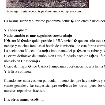
La misma suerte y el mismo panorama ocurri� con otros barrios com
Y ahora que ?
Nada cambio es mas seguimos cuesta abajo
H�ctor M�ndez quien preside la UIA se�al� que en solo tres a�os 
trabajo y muchas familias al borde de la miseria , de esta forma cerra
La aceitunera Nucete, la m�s importante del pa�s en su rubro y se
El cierre definitivo del tambo Don Luis, fundado hace 62 a�os , f
ubicado en Chascom�s.
Cierre del frigor�fico Carnes Pampeanas , perteneciente a la firma 
Y la lista continua...
Cuando lees cada caso en particular , bueno siempre hay motivos y exc
somos geniales , las culpas siempre ser�n de los otros , pero los otr
nuestros repetitivos fracasos
Los otros nunca est�n ...