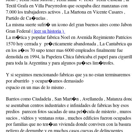
Textil Grafa en Villa Pueyrredon que ocupaba diez manzanas con
7.000 los trabajadores activos , La Martona en Vicente Casares ,
Partido de Ca�uelas .
La misma suerte sufri� un icono del gran buenos aires como Jabon
Gran Federal
( leer su historia )
La m�tica y popular fabrica Noel en Avenida Regimiento Patricios
1570 hoy cerrada y pr�cticamente abandonada , La Cantabrica qu
en los a�os 70 supo tener mas 6000 empleados finalmente fue
demolida en 1994, la Papelera Chica fabricaba el papel para cigarril
para toda la Argentina y para algunos pa�ses lim�trofes.
Y si seguimos mencionando fabricas que ya no estan terminaremos
por aburrirlo y ocupar�amos demasiado
espacio en un mas de lo mismo .
Barrios como Ciudadela , San Mart�n , Avellaneda , Matanza don
se asentaban centros industriales e infinidades de fabricas hoy esos
predios parecen fotos sacadas de una pel�cula de misterio , muros
sucios , vidrios y ventanas rotas , muchos edificios fueron ocupados
por familias que no ten�an vivienda donde conviven con la basura 
peligro de derrumbe y en muchos casos cuevas de delincuentes